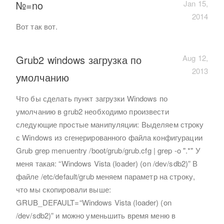
№=no
Jan 15,
2014
Вот так вот.
Grub2 windows загрузка по
Aug 12,
2013
умолчанию
Что бы сделать пункт загрузки Windows по
умолчанию в grub2 необходимо произвести
следующие простые манипуляции: Выделяем строку
с Windows из cгенерированного файла конфигурации
Grub grep menuentry /boot/grub/grub.cfg | grep -o ".*" У
меня такая: “Windows Vista (loader) (on /dev/sdb2)” В
файле /etc/default/grub меняем параметр на строку,
что мы скопировали выше:
GRUB_DEFAULT=“Windows Vista (loader) (on
/dev/sdb2)” и можно уменьшить время меню в