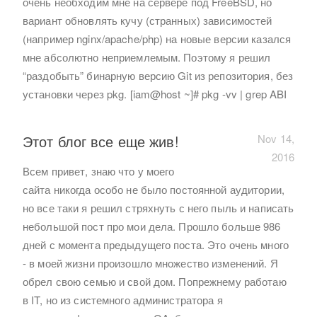
очень необходим мне на сервере под FreeBSD, но
вариант обновлять кучу (странных) зависимостей
(например nginx/apache/php) на новые версии казался
мне абсолютно неприемлемым. Поэтому я решил
“раздобыть” бинарную версию Git из репозитория, без
установки через pkg. [iam@host ~]# pkg -vv | grep ABI
Этот блог все еще жив!
Nov 14,
2016
Всем привет, знаю что у моего
сайта никогда особо не было постоянной аудитории,
но все таки я решил стряхнуть с него пыль и написать
небольшой пост про мои дела. Прошло больше 986
дней с момента предыдущего поста. Это очень много
- в моей жизни произошло множество изменений. Я
обрел свою семью и свой дом. Попрежнему работаю
в IT, но из системного администратора я