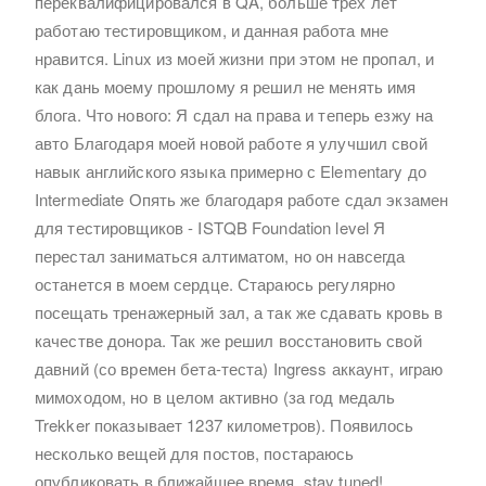
переквалифицировался в QA, больше трех лет
работаю тестировщиком, и данная работа мне
нравится. Linux из моей жизни при этом не пропал, и
как дань моему прошлому я решил не менять имя
блога. Что нового: Я сдал на права и теперь езжу на
авто Благодаря моей новой работе я улучшил свой
навык английского языка примерно с Elementary до
Intermediate Опять же благодаря работе сдал экзамен
для тестировщиков - ISTQB Foundation level Я
перестал заниматься алтиматом, но он навсегда
останется в моем сердце. Стараюсь регулярно
посещать тренажерный зал, а так же сдавать кровь в
качестве донора. Так же решил восстановить свой
давний (со времен бета-теста) Ingress аккаунт, играю
мимоходом, но в целом активно (за год медаль
Trekker показывает 1237 километров). Появилось
несколько вещей для постов, постараюсь
опубликовать в ближайшее время. stay tuned!