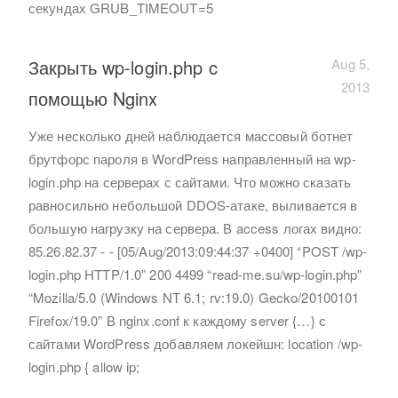
секундах GRUB_TIMEOUT=5
Закрыть wp-login.php c
Aug 5,
2013
помощью Nginx
Уже несколько дней наблюдается массовый ботнет
брутфорс пароля в WordPress направленный на wp-
login.php на серверах с сайтами. Что можно сказать
равносильно небольшой DDOS-атаке, выливается в
большую нагрузку на сервера. В access логах видно:
85.26.82.37 - - [05/Aug/2013:09:44:37 +0400] “POST /wp-
login.php HTTP/1.0” 200 4499 “read-me.su/wp-login.php”
“Mozilla/5.0 (Windows NT 6.1; rv:19.0) Gecko/20100101
Firefox/19.0” В nginx.conf к каждому server {…} с
сайтами WordPress добавляем локейшн: location /wp-
login.php { allow ip;